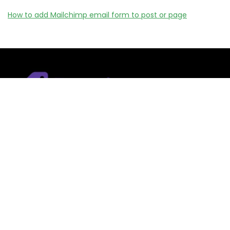
How to add Mailchimp email form to post or page
Remizy.fr ne vend aucun produit.
Nous référençons des vérifiée codes promo, offres et bons
plans proposés par des marques et boutiques partenaires.
Certains liens peuvent être affiliés, ce qui nous permet de
financer le site sans coût supplémentaire pour l’utilisateur.