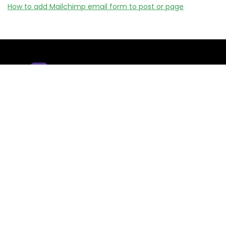
How to add Mailchimp email form to post or page
Remizy.fr ne vend aucun produit.
Nous référençons des vérifiée codes promo, offres et bons
plans proposés par des marques et boutiques partenaires.
Certains liens peuvent être affiliés, ce qui nous permet de
financer le site sans coût supplémentaire pour l’utilisateur.