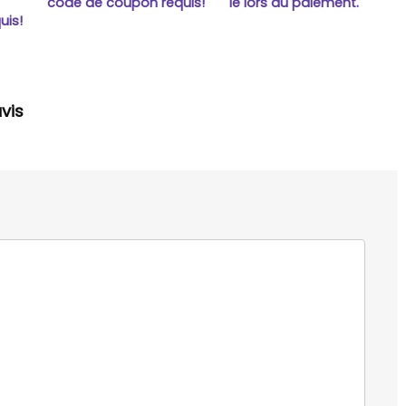
n
code de coupon requis!
le lors du paiement.
uis!
vis