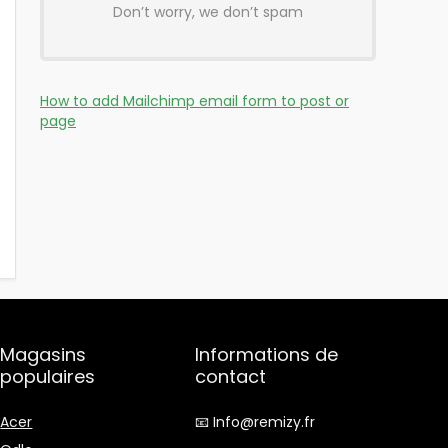
Don’t worry, we don’t spam
How to add Mailchimp email form to post or
page
Magasins
Informations de
populaires
contact
Acer
📧 Info@remizy.fr