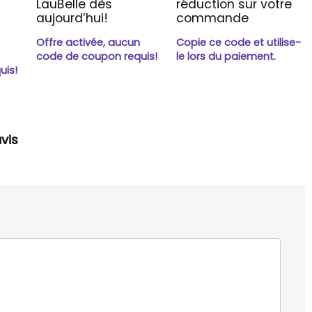
LauBelle dès
réduction sur votre
aujourd’hui!
commande
Offre activée, aucun
Copie ce code et utilise-
n
code de coupon requis!
le lors du paiement.
uis!
vis