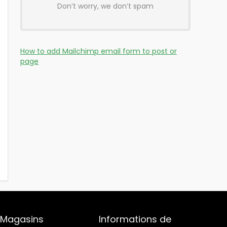
Don’t worry, we don’t spam
How to add Mailchimp email form to post or
page
Magasins
Informations de