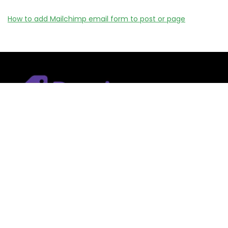
How to add Mailchimp email form to post or page
Remizy.fr ne vend aucun produit.
Nous référençons des vérifiée codes promo, offres et bons
plans proposés par des marques et boutiques partenaires.
Certains liens peuvent être affiliés, ce qui nous permet de
financer le site sans coût supplémentaire pour l’utilisateur.