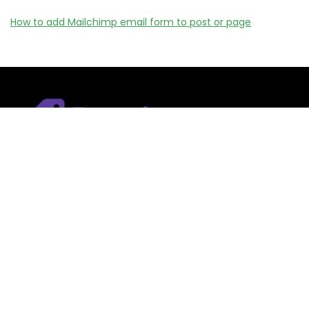
How to add Mailchimp email form to post or page
Remizy.fr ne vend aucun produit.
Nous référençons des vérifiée codes promo, offres et bons
plans proposés par des marques et boutiques partenaires.
Certains liens peuvent être affiliés, ce qui nous permet de
financer le site sans coût supplémentaire pour l’utilisateur.