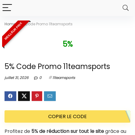
Home
»
5% Code Promo 11teamsports
MEILLEUR PRIX
5%
5% Code Promo 11teamsports
juillet 31, 2026
0
11teamsports
COPIER LE CODE
Profitez de
5% de réduction sur tout le site
grâce au