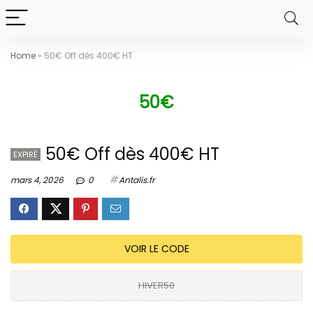
Home
»
50€ Off dès 400€ HT
50€
50€ Off dès 400€ HT
EXPIRÉ
mars 4, 2026
0
Antalis.fr
VOIR LE CODE
HIVER50