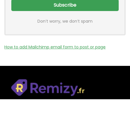
Don’t worry, we don’t spam
How to add Mailchimp email form to post or page
Remizy.fr ne vend aucun produit.
Nous référençons des vérifiée codes promo, offres et bons
plans proposés par des marques et boutiques partenaires.
Certains liens peuvent être affiliés, ce qui nous permet de