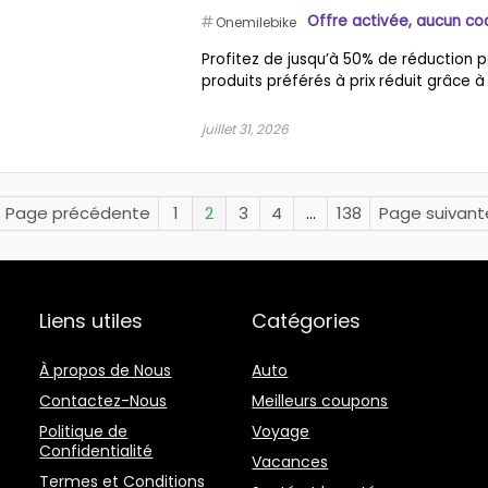
Offre activée, aucun co
Onemilebike
Profitez de jusqu’à 50% de réduction
produits préférés à prix réduit grâce à
juillet 31, 2026
« Page précédente
1
2
3
4
…
138
Page suivant
Liens utiles
Catégories
À propos de Nous
Auto
Contactez-Nous
Meilleurs coupons
Politique de
Voyage
Confidentialité
Vacances
Termes et Conditions