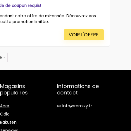
de de coupon requis!
 pendant notre offre de mi-année. Découvrez vos
 cette promotion limitée.
VOIR L'OFFRE
e »
Magasins
Informations de
populaires
contact
Acer
📧 Info@remizy.fr
Odlo
Rakuten
Tenways