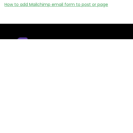
How to add Mailchimp email form to post or page
Remizy.fr ne vend aucun produit.
Nous référençons des vérifiée codes promo, offres et bons
plans proposés par des marques et boutiques partenaires.
Certains liens peuvent être affiliés, ce qui nous permet de
financer le site sans coût supplémentaire pour l’utilisateur.