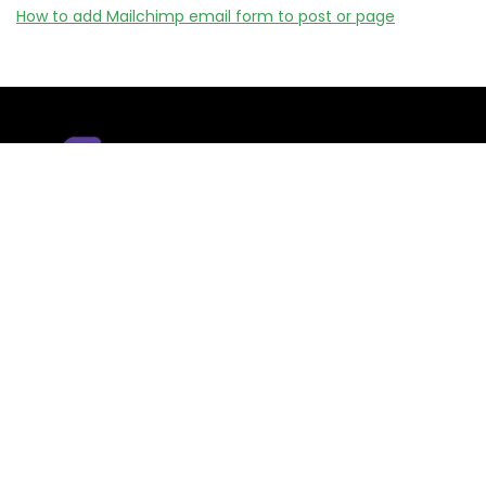
How to add Mailchimp email form to post or page
Remizy.fr ne vend aucun produit.
Nous référençons des vérifiée codes promo, offres et bons
plans proposés par des marques et boutiques partenaires.
Certains liens peuvent être affiliés, ce qui nous permet de
financer le site sans coût supplémentaire pour l’utilisateur.