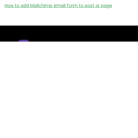
How to add Mailchimp email form to post or page
Remizy.fr ne vend aucun produit.
Nous référençons des vérifiée codes promo, offres et bons
plans proposés par des marques et boutiques partenaires.
Certains liens peuvent être affiliés, ce qui nous permet de
financer le site sans coût supplémentaire pour l’utilisateur.