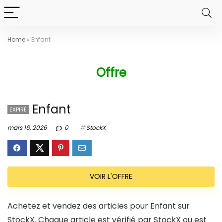
Home
»
Enfant
Offre
Enfant
EXPIRÉ
mars 16, 2026
0
StockX
VOIR L'OFFRE
Achetez et vendez des articles pour Enfant sur
StockX. Chaque article est vérifié par StockX ou est