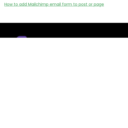
How to add Mailchimp email form to post or page
Remizy.fr ne vend aucun produit.
Nous référençons des vérifiée codes promo, offres et bons
plans proposés par des marques et boutiques partenaires.
Certains liens peuvent être affiliés, ce qui nous permet de
financer le site sans coût supplémentaire pour l’utilisateur.