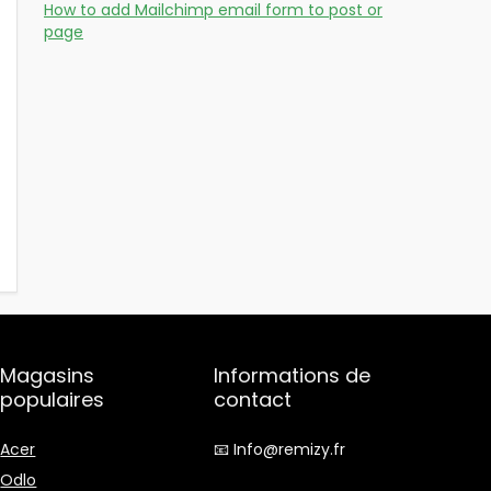
How to add Mailchimp email form to post or
page
Magasins
Informations de
populaires
contact
Acer
📧 Info@remizy.fr
Odlo