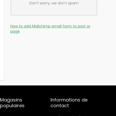
Don’t worry, we don’t spam
How to add Mailchimp email form to post or
page
Magasins
Informations de
populaires
contact