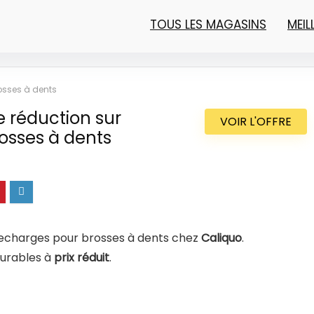
TOUS LES MAGASINS
MEI
osses à dents
 réduction sur
VOIR L'OFFRE
osses à dents
recharges pour brosses à dents chez
Caliquo
.
durables à
prix réduit
.