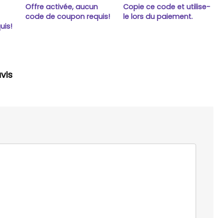
Offre activée, aucun
Copie ce code et utilise-
n
code de coupon requis!
le lors du paiement.
uis!
vis