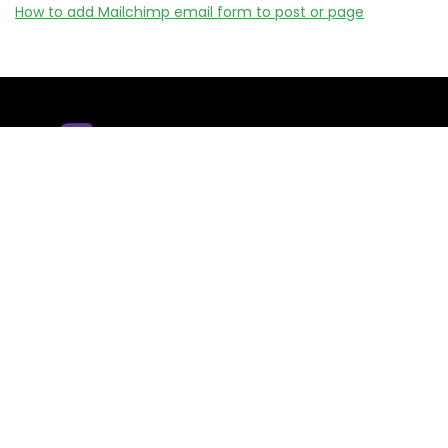
How to add Mailchimp email form to post or page
Remizy.fr ne vend aucun produit.
Nous référençons des vérifiée codes promo, offres et bons
plans proposés par des marques et boutiques partenaires.
Certains liens peuvent être affiliés, ce qui nous permet de
financer le site sans coût supplémentaire pour l’utilisateur.