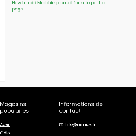
How to add Mailchimp email form to post or
page
Magasins
Informations de
populaires
contact
Acer
📧 Info@remizy.fr
Odlo