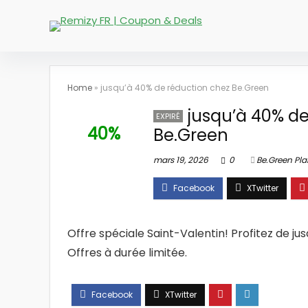
Home
»
jusqu’à 40% de réduction chez Be.Green
jusqu’à 40% de
EXPIRÉ
40%
Be.Green
mars 19, 2026
0
Be.Green Pla
Offre spéciale Saint-Valentin! Profitez de ju
Offres à durée limitée.