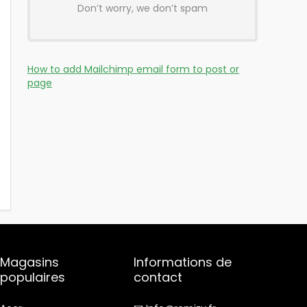
Don’t worry, we don’t spam
How to add Mailchimp email form to post or
page
Magasins
Informations de
populaires
contact