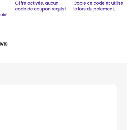
Offre activée, aucun
Copie ce code et utilise-
n
code de coupon requis!
le lors du paiement.
uis!
vis