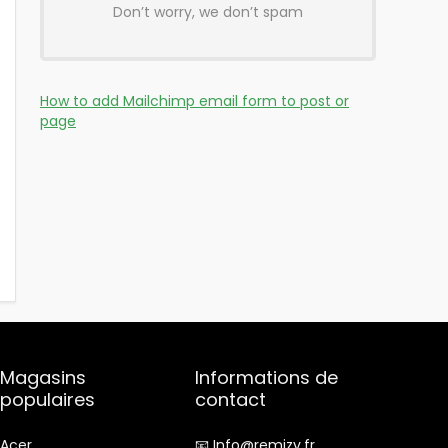
Don’t worry, we don’t spam
How to add Mailchimp email form to post or
page
Magasins
Informations de
populaires
contact
Acer
📧 Info@remizy.fr