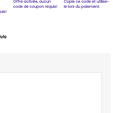
Offre activée, aucun
Copie ce code et utilise-
n
code de coupon requis!
le lors du paiement.
uis!
vis