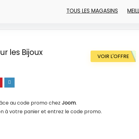
TOUS LES MAGASINS
MEI
r les Bijoux
VOIR L'OFFRE
âce au code promo chez
Joom
.
on à votre panier et entrez le code promo.