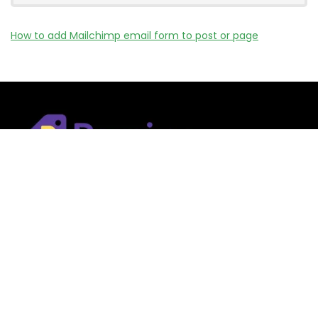
How to add Mailchimp email form to post or page
Remizy.fr ne vend aucun produit.
Nous référençons des vérifiée codes promo, offres et bons
plans proposés par des marques et boutiques partenaires.
Certains liens peuvent être affiliés, ce qui nous permet de
financer le site sans coût supplémentaire pour l’utilisateur.