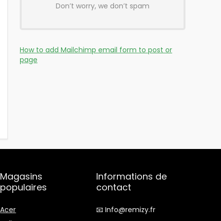
Don’t worry, we don’t spam
How to add Mailchimp email form to post or
page
Magasins
Informations de
populaires
contact
Acer
📧 Info@remizy.fr