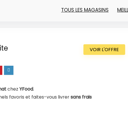
TOUS LES MAGASINS
MEI
ite
VOIR L'OFFRE
hat
chez
YFood
.
ls favoris et faites-vous livrer
sans frais