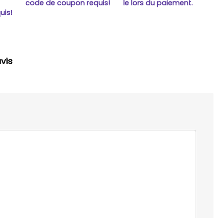
n
code de coupon requis!
le lors du paiement.
uis!
vis