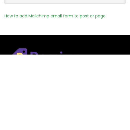
How to add Mailchimp email form to post or page
Remizy.fr ne vend aucun produit.
Nous référençons des vérifiée codes promo, offres et bons
plans proposés par des marques et boutiques partenaires.
Certains liens peuvent être affiliés, ce qui nous permet de
financer le site sans coût supplémentaire pour l’utilisateur.