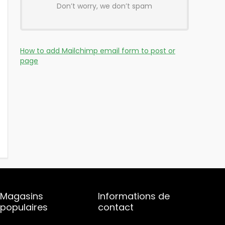
Don’t worry, we don’t spam
How to add Mailchimp email form to post or
page
Magasins
Informations de
populaires
contact