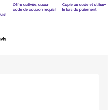
Offre activée, aucun
Copie ce code et utilise-
n
code de coupon requis!
le lors du paiement.
uis!
vis