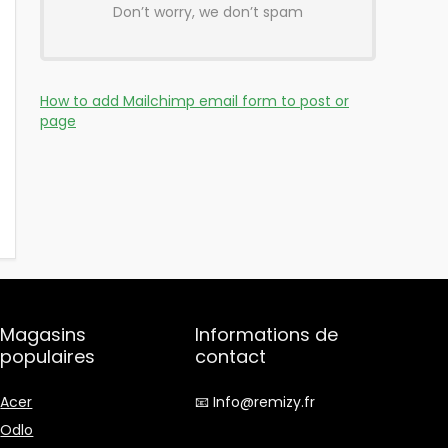
Don’t worry, we don’t spam
How to add Mailchimp email form to post or
page
Magasins
Informations de
populaires
contact
Acer
📧 Info@remizy.fr
Odlo