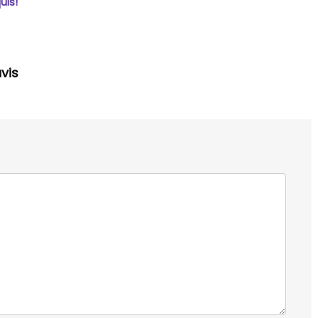
uis!
vis