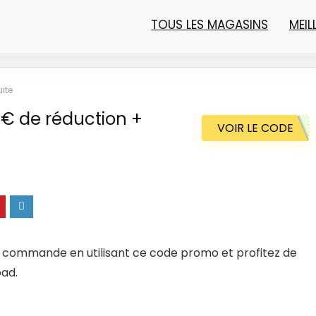
TOUS LES MAGASINS
MEI
uite
50€ de réduction +
VOIR LE CODE
e commande en utilisant ce code promo et profitez de
pad.