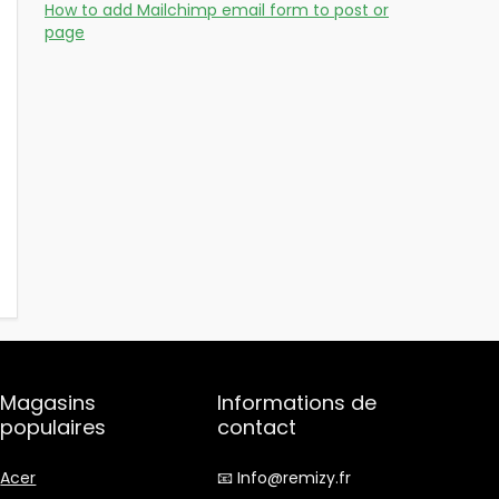
How to add Mailchimp email form to post or
page
Magasins
Informations de
populaires
contact
Acer
📧 Info@remizy.fr