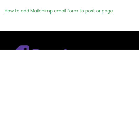
How to add Mailchimp email form to post or page
Remizy.fr ne vend aucun produit.
Nous référençons des vérifiée codes promo, offres et bons
plans proposés par des marques et boutiques partenaires.
Certains liens peuvent être affiliés, ce qui nous permet de
financer le site sans coût supplémentaire pour l’utilisateur.