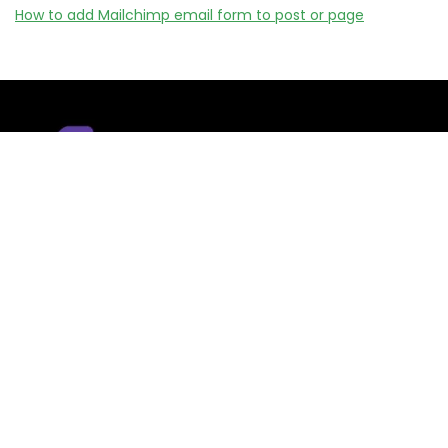
How to add Mailchimp email form to post or page
Remizy.fr ne vend aucun produit.
Nous référençons des vérifiée codes promo, offres et bons
plans proposés par des marques et boutiques partenaires.
Certains liens peuvent être affiliés, ce qui nous permet de
financer le site sans coût supplémentaire pour l’utilisateur.