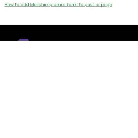
How to add Mailchimp email form to post or page
Remizy.fr ne vend aucun produit.
Nous référençons des vérifiée codes promo, offres et bons
plans proposés par des marques et boutiques partenaires.
Certains liens peuvent être affiliés, ce qui nous permet de
financer le site sans coût supplémentaire pour l’utilisateur.