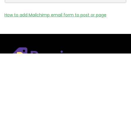
How to add Mailchimp email form to post or page
Remizy.fr ne vend aucun produit.
Nous référençons des vérifiée codes promo, offres et bons
plans proposés par des marques et boutiques partenaires.
Certains liens peuvent être affiliés, ce qui nous permet de
financer le site sans coût supplémentaire pour l’utilisateur.