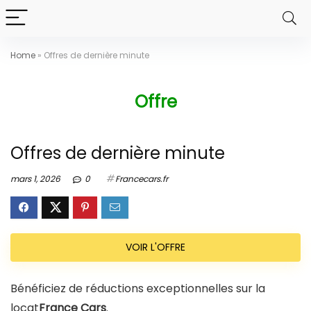
Home
»
Offres de dernière minute
Offre
Offres de dernière minute
mars 1, 2026
0
Francecars.fr
VOIR L'OFFRE
Bénéficiez de réductions exceptionnelles sur la
locat
France Cars
.