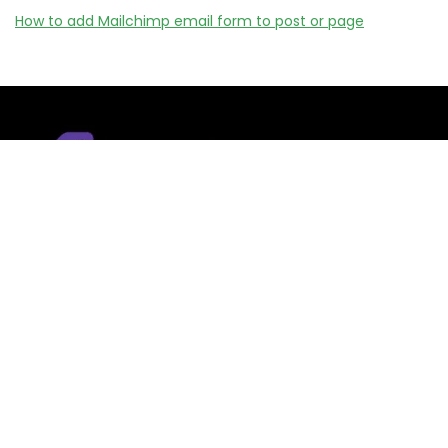
How to add Mailchimp email form to post or page
Remizy.fr ne vend aucun produit.
Nous référençons des vérifiée codes promo, offres et bons
plans proposés par des marques et boutiques partenaires.
Certains liens peuvent être affiliés, ce qui nous permet de
financer le site sans coût supplémentaire pour l’utilisateur.