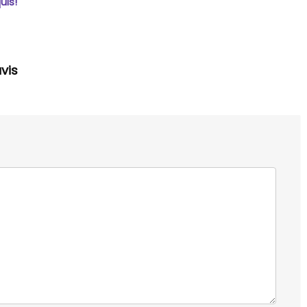
uis!
vis