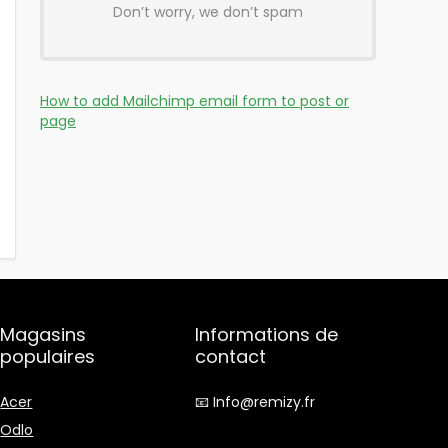
Don’t worry, we don’t spam
How to add Mailchimp email form to post or
page
Magasins
Informations de
populaires
contact
Acer
📧 Info@remizy.fr
Odlo