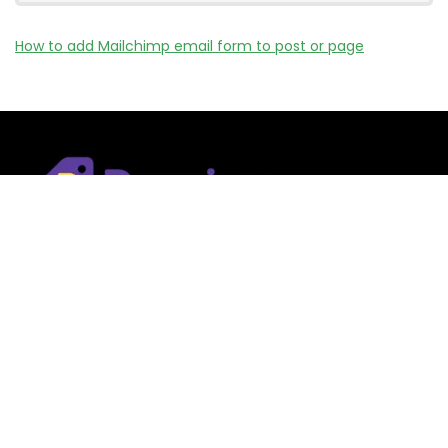
How to add Mailchimp email form to post or page
Remizy.fr ne vend aucun produit.
Nous référençons des vérifiée codes promo, offres et bons
plans proposés par des marques et boutiques partenaires.
Certains liens peuvent être affiliés, ce qui nous permet de
financer le site sans coût supplémentaire pour l’utilisateur.