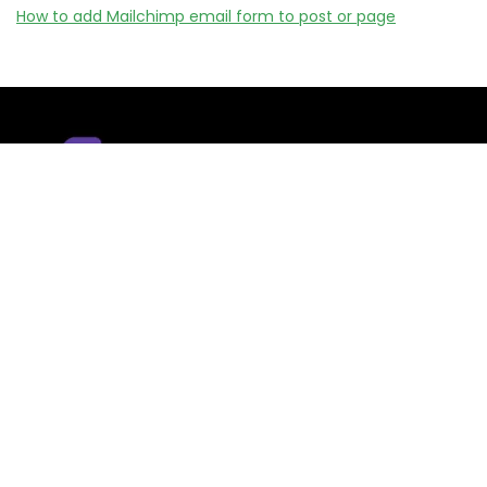
How to add Mailchimp email form to post or page
Remizy.fr ne vend aucun produit.
Nous référençons des vérifiée codes promo, offres et bons
plans proposés par des marques et boutiques partenaires.
Certains liens peuvent être affiliés, ce qui nous permet de
financer le site sans coût supplémentaire pour l’utilisateur.