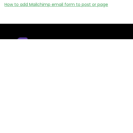
How to add Mailchimp email form to post or page
Remizy.fr ne vend aucun produit.
Nous référençons des vérifiée codes promo, offres et bons
plans proposés par des marques et boutiques partenaires.
Certains liens peuvent être affiliés, ce qui nous permet de
financer le site sans coût supplémentaire pour l’utilisateur.