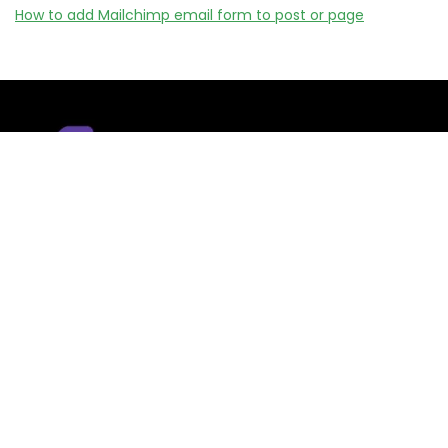
How to add Mailchimp email form to post or page
Remizy.fr ne vend aucun produit.
Nous référençons des vérifiée codes promo, offres et bons
plans proposés par des marques et boutiques partenaires.
Certains liens peuvent être affiliés, ce qui nous permet de
financer le site sans coût supplémentaire pour l’utilisateur.