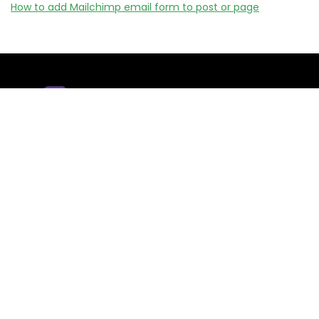
How to add Mailchimp email form to post or page
Remizy.fr ne vend aucun produit.
Nous référençons des vérifiée codes promo, offres et bons
plans proposés par des marques et boutiques partenaires.
Certains liens peuvent être affiliés, ce qui nous permet de
financer le site sans coût supplémentaire pour l’utilisateur.