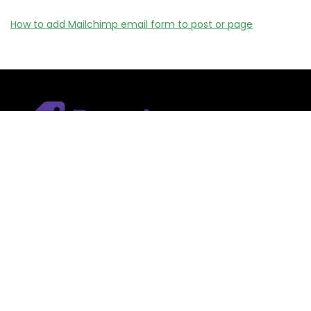
How to add Mailchimp email form to post or page
Remizy.fr ne vend aucun produit.
Nous référençons des vérifiée codes promo, offres et bons
plans proposés par des marques et boutiques partenaires.
Certains liens peuvent être affiliés, ce qui nous permet de
financer le site sans coût supplémentaire pour l’utilisateur.