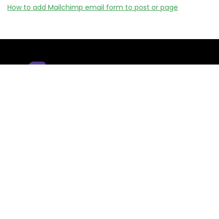
How to add Mailchimp email form to post or page
Remizy.fr ne vend aucun produit.
Nous référençons des vérifiée codes promo, offres et bons
plans proposés par des marques et boutiques partenaires.
Certains liens peuvent être affiliés, ce qui nous permet de
financer le site sans coût supplémentaire pour l’utilisateur.