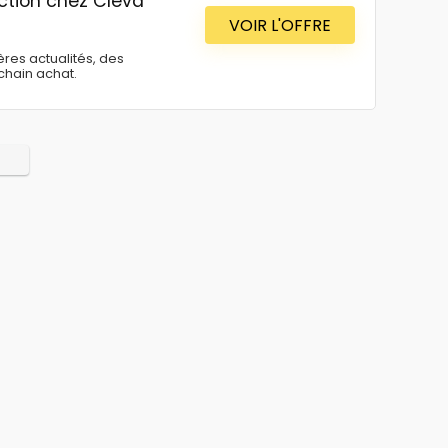
uction chez Cleva
VOIR L'OFFRE
res actualités, des
ochain achat.