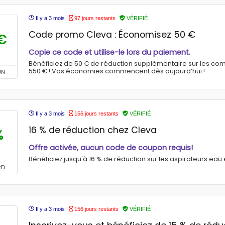
Il y a 3 mois
97 jours restants
VÉRIFIÉ
Code promo Cleva : Économisez 50 €
€
Copie ce code et utilise-le lors du paiement.
Bénéficiez de 50 € de réduction supplémentaire sur les c
550 € ! Vos économies commencent dès aujourd’hui !
ON
Il y a 3 mois
156 jours restants
VÉRIFIÉ
16 % de réduction chez Cleva
%
Offre activée, aucun code de coupon requis!
Bénéficiez jusqu'à 16 % de réduction sur les aspirateurs eau
RD
Il y a 3 mois
156 jours restants
VÉRIFIÉ