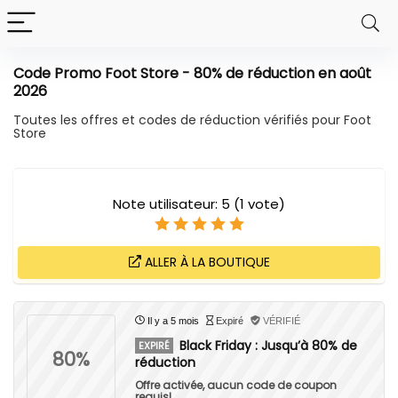
Code Promo Foot Store - 80% de réduction en août
2026
Toutes les offres et codes de réduction vérifiés pour
Foot
Store
Note utilisateur:
5
(
1
vote)
ALLER À LA BOUTIQUE
Il y a 5 mois
Expiré
VÉRIFIÉ
Black Friday : Jusqu’à 80% de
EXPIRÉ
80%
réduction
Offre activée, aucun code de coupon
requis!