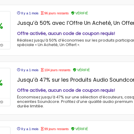
Il y a 1 mois
96 jours restants
VÉRIFIÉ
Jusqu’à 50% avec l’Offre Un Acheté, Un Offe
%
Offre activée, aucun code de coupon requis!
Réalisez jusqu’à 50% d’économies sur les produits participan
spéciale « Un Acheté, Un Offert ».
RD
Il y a 1 mois
104 jours restants
VÉRIFIÉ
Jusqu’à 47% sur les Produits Audio Soundco
%
Offre activée, aucun code de coupon requis!
Économisez jusqu’à 47% sur une sélection d’écouteurs, casq
enceintes Soundcore. Profitez d’une qualité audio premium 
RD
durée limitée.
Il y a 1 mois
99 jours restants
VÉRIFIÉ