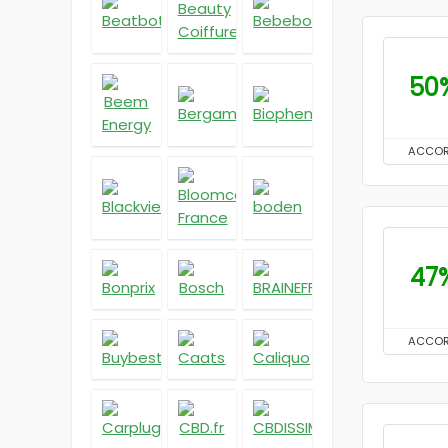
50
ACCO
47
ACCO