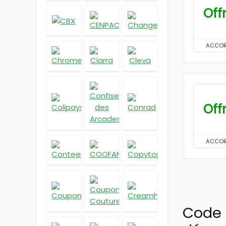
Off
ACCO
Off
ACCO
Code 