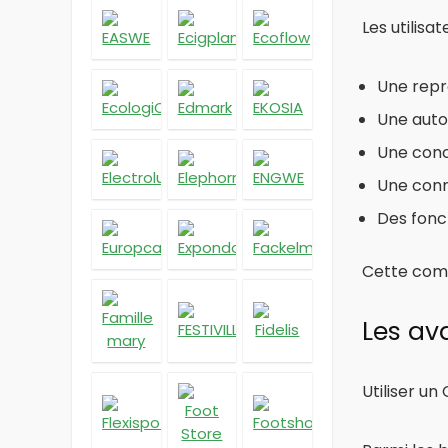
Les utilisa
Une repr
Une auto
Une conc
Une conn
Des fonc
Cette comb
Les av
Utiliser un