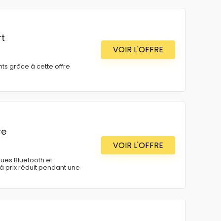
rt
VOIR L'OFFRE
ts grâce à cette offre
re
VOIR L'OFFRE
ues Bluetooth et
à prix réduit pendant une