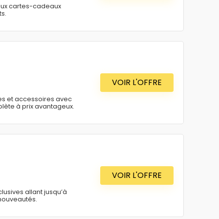
aux cartes-cadeaux
s.
VOIR L'OFFRE
es et accessoires avec
lète à prix avantageux.
VOIR L'OFFRE
sives allant jusqu’à
 nouveautés.