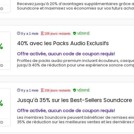
Recevez jusqu’à 20% d’avantages supplémentaires grâce 
Soundcore et maximisez vos économies sur vos futurs achat
RD
Il y a 1 mois
106 jours restants
VÉRIFIÉ
40% avec les Packs Audio Exclusifs
%
Offre activée, aucun code de coupon requis!
Profitez de packs audio premium incluant écouteurs, casqu
jusqu’à 40% de réduction pour une expérience sonore comp
RD
Il y a 1 mois
106 jours restants
VÉRIFIÉ
Jusqu’à 35% sur les Best-Sellers Soundcore
%
Offre activée, aucun code de coupon requis!
Les membres Soundcore peuvent bénéficier de remises exclu
35% de réduction sur les meilleures ventes et les dernières
RD