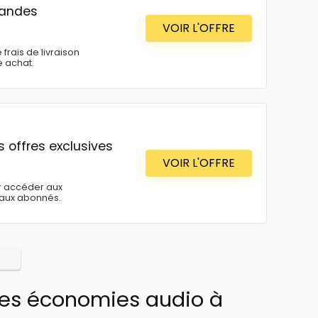
mandes
VOIR L'OFFRE
rais de livraison
 achat.
s offres exclusives
VOIR L'OFFRE
r accéder aux
 aux abonnés.
res économies audio à