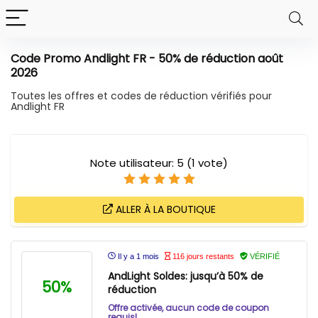
Code Promo Andlight FR - 50% de réduction août
2026
Toutes les offres et codes de réduction vérifiés pour
Andlight FR
Note utilisateur:
5
(
1
vote)
ALLER À LA BOUTIQUE
Il y a 1 mois
116 jours restants
VÉRIFIÉ
AndLight Soldes: jusqu’à 50% de
50%
réduction
Offre activée, aucun code de coupon
requis!