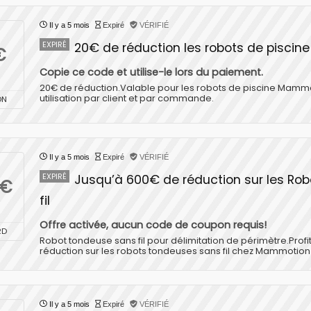
Il y a 5 mois
Expiré
VÉRIFIÉ
EXPIRÉ
20€ de réduction les robots de pisci
€
Copie ce code et utilise-le lors du paiement.
20€ de réduction.Valable pour les robots de piscine Mammo
utilisation par client et par commande.
ON
Il y a 5 mois
Expiré
VÉRIFIÉ
EXPIRÉ
Jusqu’à 600€ de réduction sur les Ro
0€
fil
Offre activée, aucun code de coupon requis!
RD
Robot tondeuse sans fil pour délimitation de périmètre.Prof
réduction sur les robots tondeuses sans fil chez Mammotion
Il y a 5 mois
Expiré
VÉRIFIÉ